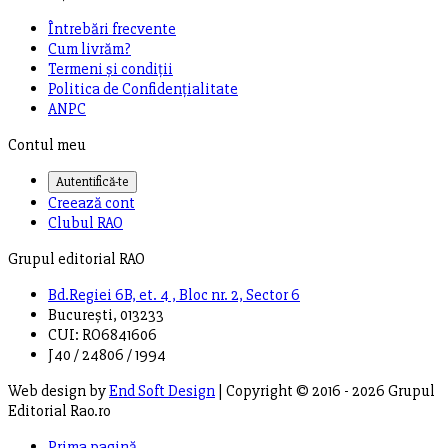
Întrebări frecvente
Cum livrăm?
Termeni și condiții
Politica de Confidențialitate
ANPC
Contul meu
Autentifică-te
Creează cont
Clubul RAO
Grupul editorial RAO
Bd.Regiei 6B, et. 4 , Bloc nr. 2, Sector 6
București, 013233
CUI: RO6841606
J40 / 24806 / 1994
Web design by
End Soft Design
| Copyright © 2016 - 2026 Grupul
Editorial Rao.ro
Prima pagină