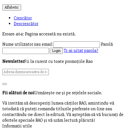
Alfabetic
Crescător
Descrescător
Eroare 404: Pagina accesată nu există.
Nume utilizator sau email
Parolă
Ți-ai uitat parola?
Login
Newsletter
Fii la curent cu toate promoțiile Rao
Fii alături de noi
Urmărește-ne și pe rețelele sociale.
Vă invităm să descoperiţi lumea cărţilor RAO, amintindu-vă
totodată că puteţi comanda titlurile preferate on-line sau
contactându-ne direct la editură. Vă aşteptăm să vă bucuraţi de
ofertele speciale RAO şi vă urăm lectură plăcută!
Informații utile