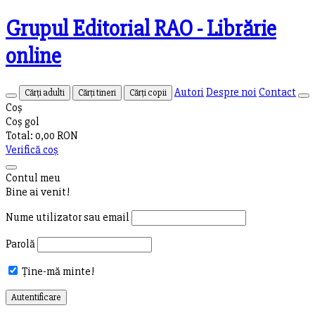
Grupul Editorial RAO - Librărie
online
Autori
Despre noi
Contact
Cărți adulti
Cărți tineri
Cărți copii
Coș
Coș gol
Total:
0,00 RON
Verifică coș
Contul meu
Bine ai venit!
Nume utilizator sau email
Parolă
Ține-mă minte!